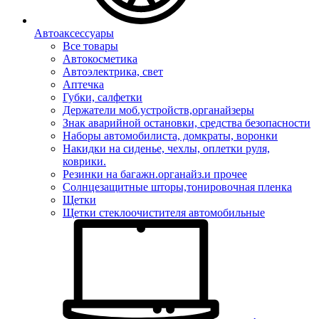
Автоаксессуары
Все товары
Автокосметика
Автоэлектрика, свет
Аптечка
Губки, салфетки
Держатели моб.устройств,органайзеры
Знак аварийной остановки, средства безопасности
Наборы автомобилиста, домкраты, воронки
Накидки на сиденье, чехлы, оплетки руля,
коврики.
Резинки на багажн.органайз.и прочее
Солнцезащитные шторы,тонировочная пленка
Щетки
Щетки стеклоочистителя автомобильные