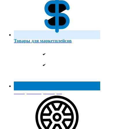
Товары для маркетплейсов
Реестр МинПромТорга