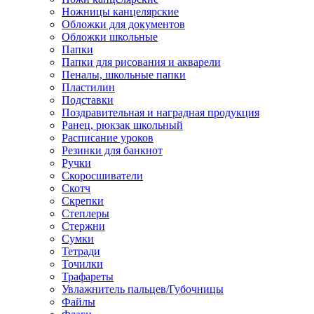
Ножницы канцелярские
Обложки для документов
Обложки школьные
Папки
Папки для рисования и акварели
Пеналы, школьные папки
Пластилин
Подставки
Поздравительная и наградная продукция
Ранец, рюкзак школьный
Расписание уроков
Резинки для банкнот
Ручки
Скоросшиватели
Скотч
Скрепки
Степлеры
Стержни
Сумки
Тетради
Точилки
Трафареты
Увлажнитель пальцев/Губочницы
Файлы