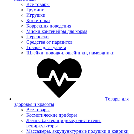
Все товары
Груминг
Игрушки
Когтеточки
Коррекция поведения
Миски контенейры для корма
Переноски
Средства от паразитов
Товары для туалета
Шлейки, поводки, ошейники, намордники
Товары для
здоровья и красоты
Все товары
Косметические приборы
Лампы бактерицидные, очистители-
рециркуляторы
Массажеры, аккупунктурные подушки и коврики