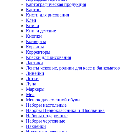
Картографическая продукция
Картон
Кисти для рисования
Клеи
Книги
Книги детские
Кнопки
Конверты
Корзины
Корректоры
Краски для рисования
Ластики
Ленты чековые, ролики для касс и банкоматов
Линейки
Лотки
Лупа
Маркеры
Мел
Мешок для сменной обуви
Наборы настольные
Наборы Первоклассника и Школьника
Наборы подарочные
Наборы чертежные
Наклейки
Ножи канцелярские