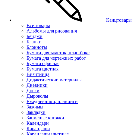
Канцтовары
Все товары
Альбомы для рисования
Бейджи
Бланки
Блокноты
Бумага для заметок, пластбокс
Бумага для чертежных работ
Бумага офисная
Бумага цветная
Визитница
Дидактические материалы
Дневники
Доски
Дыроколы
Ежедневники, планинги
Зажимы
Закладки
Записные книжки
Календари
Карандаши
Карандаши цветные