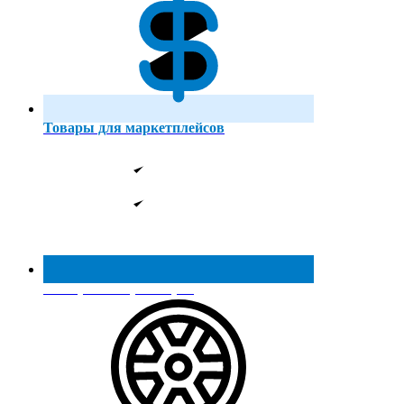
Товары для маркетплейсов
Реестр МинПромТорга