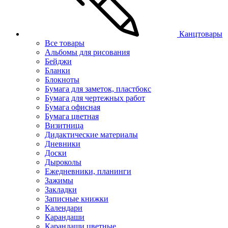
Канцтовары
Все товары
Альбомы для рисования
Бейджи
Бланки
Блокноты
Бумага для заметок, пластбокс
Бумага для чертежных работ
Бумага офисная
Бумага цветная
Визитница
Дидактические материалы
Дневники
Доски
Дыроколы
Ежедневники, планинги
Зажимы
Закладки
Записные книжки
Календари
Карандаши
Карандаши цветные