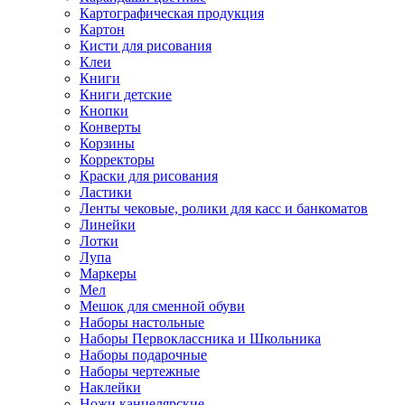
Картографическая продукция
Картон
Кисти для рисования
Клеи
Книги
Книги детские
Кнопки
Конверты
Корзины
Корректоры
Краски для рисования
Ластики
Ленты чековые, ролики для касс и банкоматов
Линейки
Лотки
Лупа
Маркеры
Мел
Мешок для сменной обуви
Наборы настольные
Наборы Первоклассника и Школьника
Наборы подарочные
Наборы чертежные
Наклейки
Ножи канцелярские