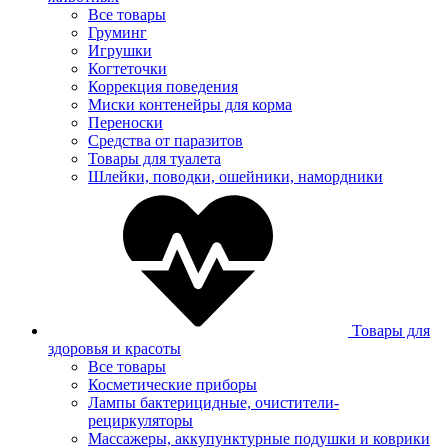
Все товары
Груминг
Игрушки
Когтеточки
Коррекция поведения
Миски контенейры для корма
Переноски
Средства от паразитов
Товары для туалета
Шлейки, поводки, ошейники, намордники
Товары для
здоровья и красоты
Все товары
Косметические приборы
Лампы бактерицидные, очистители-
рециркуляторы
Массажеры, аккупунктурные подушки и коврики