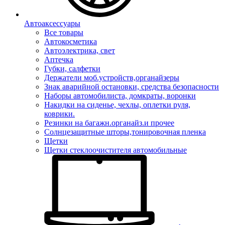
Автоаксессуары
Все товары
Автокосметика
Автоэлектрика, свет
Аптечка
Губки, салфетки
Держатели моб.устройств,органайзеры
Знак аварийной остановки, средства безопасности
Наборы автомобилиста, домкраты, воронки
Накидки на сиденье, чехлы, оплетки руля,
коврики.
Резинки на багажн.органайз.и прочее
Солнцезащитные шторы,тонировочная пленка
Щетки
Щетки стеклоочистителя автомобильные