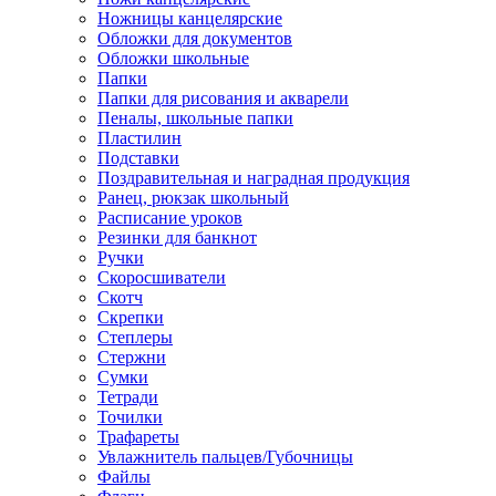
Ножницы канцелярские
Обложки для документов
Обложки школьные
Папки
Папки для рисования и акварели
Пеналы, школьные папки
Пластилин
Подставки
Поздравительная и наградная продукция
Ранец, рюкзак школьный
Расписание уроков
Резинки для банкнот
Ручки
Скоросшиватели
Скотч
Скрепки
Степлеры
Стержни
Сумки
Тетради
Точилки
Трафареты
Увлажнитель пальцев/Губочницы
Файлы