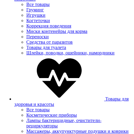
Все товары
Груминг
Игрушки
Когтеточки
Коррекция поведения
Миски контенейры для корма
Переноски
Средства от паразитов
Товары для туалета
Шлейки, поводки, ошейники, намордники
Товары для
здоровья и красоты
Все товары
Косметические приборы
Лампы бактерицидные, очистители-
рециркуляторы
Массажеры, аккупунктурные подушки и коврики