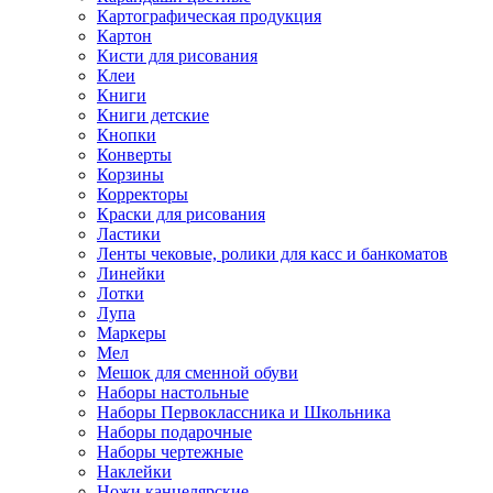
Картографическая продукция
Картон
Кисти для рисования
Клеи
Книги
Книги детские
Кнопки
Конверты
Корзины
Корректоры
Краски для рисования
Ластики
Ленты чековые, ролики для касс и банкоматов
Линейки
Лотки
Лупа
Маркеры
Мел
Мешок для сменной обуви
Наборы настольные
Наборы Первоклассника и Школьника
Наборы подарочные
Наборы чертежные
Наклейки
Ножи канцелярские