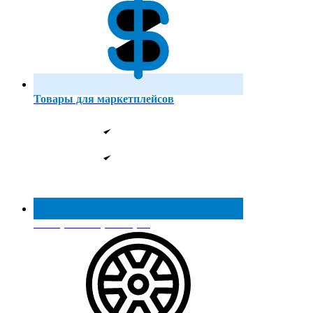
Товары для маркетплейсов
Реестр МинПромТорга