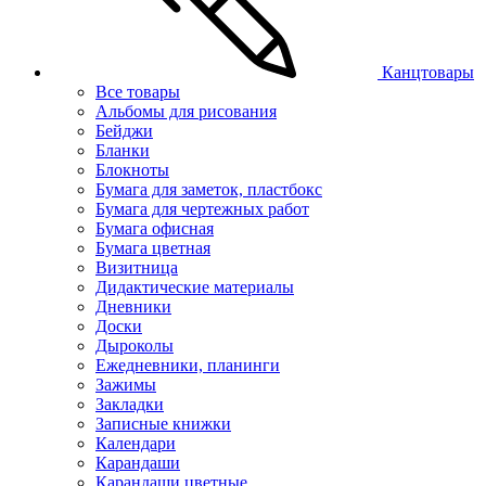
Канцтовары
Все товары
Альбомы для рисования
Бейджи
Бланки
Блокноты
Бумага для заметок, пластбокс
Бумага для чертежных работ
Бумага офисная
Бумага цветная
Визитница
Дидактические материалы
Дневники
Доски
Дыроколы
Ежедневники, планинги
Зажимы
Закладки
Записные книжки
Календари
Карандаши
Карандаши цветные