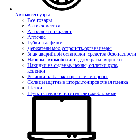
Автоаксессуары
Все товары
Автокосметика
Автоэлектрика, свет
Аптечка
Губки, салфетки
Держатели моб.устройств,органайзеры
Знак аварийной остановки, средства безопасности
Наборы автомобилиста, домкраты, воронки
Накидки на сиденье, чехлы, оплетки руля,
коврики.
Резинки на багажн.органайз.и прочее
Солнцезащитные шторы,тонировочная пленка
Щетки
Щетки стеклоочистителя автомобильные