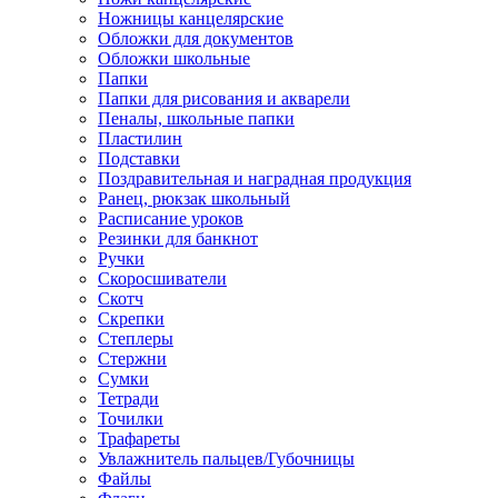
Ножницы канцелярские
Обложки для документов
Обложки школьные
Папки
Папки для рисования и акварели
Пеналы, школьные папки
Пластилин
Подставки
Поздравительная и наградная продукция
Ранец, рюкзак школьный
Расписание уроков
Резинки для банкнот
Ручки
Скоросшиватели
Скотч
Скрепки
Степлеры
Стержни
Сумки
Тетради
Точилки
Трафареты
Увлажнитель пальцев/Губочницы
Файлы