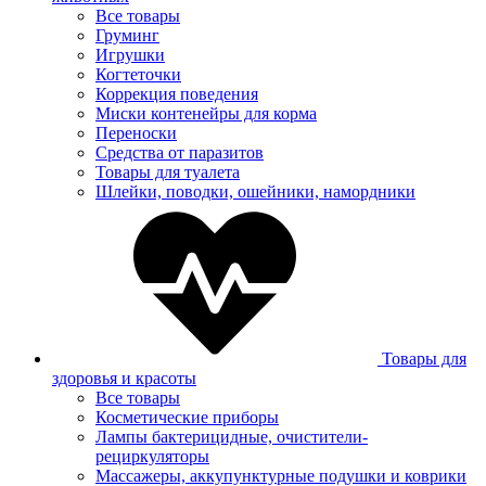
Все товары
Груминг
Игрушки
Когтеточки
Коррекция поведения
Миски контенейры для корма
Переноски
Средства от паразитов
Товары для туалета
Шлейки, поводки, ошейники, намордники
Товары для
здоровья и красоты
Все товары
Косметические приборы
Лампы бактерицидные, очистители-
рециркуляторы
Массажеры, аккупунктурные подушки и коврики