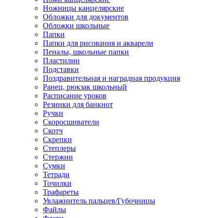
Ножницы канцелярские
Обложки для документов
Обложки школьные
Папки
Папки для рисования и акварели
Пеналы, школьные папки
Пластилин
Подставки
Поздравительная и наградная продукция
Ранец, рюкзак школьный
Расписание уроков
Резинки для банкнот
Ручки
Скоросшиватели
Скотч
Скрепки
Степлеры
Стержни
Сумки
Тетради
Точилки
Трафареты
Увлажнитель пальцев/Губочницы
Файлы