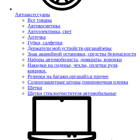
Автоаксессуары
Все товары
Автокосметика
Автоэлектрика, свет
Аптечка
Губки, салфетки
Держатели моб.устройств,органайзеры
Знак аварийной остановки, средства безопасности
Наборы автомобилиста, домкраты, воронки
Накидки на сиденье, чехлы, оплетки руля,
коврики.
Резинки на багажн.органайз.и прочее
Солнцезащитные шторы,тонировочная пленка
Щетки
Щетки стеклоочистителя автомобильные