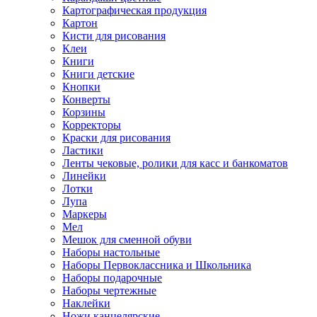
Картографическая продукция
Картон
Кисти для рисования
Клеи
Книги
Книги детские
Кнопки
Конверты
Корзины
Корректоры
Краски для рисования
Ластики
Ленты чековые, ролики для касс и банкоматов
Линейки
Лотки
Лупа
Маркеры
Мел
Мешок для сменной обуви
Наборы настольные
Наборы Первоклассника и Школьника
Наборы подарочные
Наборы чертежные
Наклейки
Ножи канцелярские