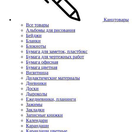
Канцтовары
Все товары
Альбомы для рисования
Бейджи
Бланки
Блокноты
Бумага для заметок, пластбокс
Бумага для чертежных работ
Бумага офисная
Бумага цветная
Визитница
Дидактические материалы
Дневники
Доски
Дыроколы
Ежедневники, планинги
Зажимы
Закладки
Записные книжки
Календари
Карандаши
Карандаши цветные