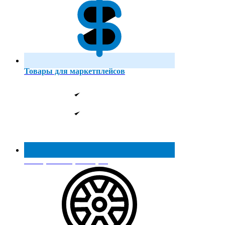
Товары для маркетплейсов
Реестр МинПромТорга