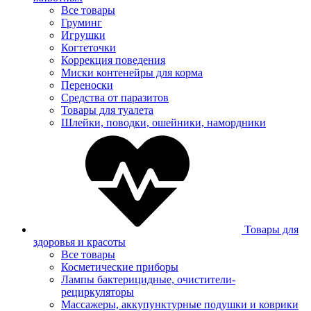
Все товары
Груминг
Игрушки
Когтеточки
Коррекция поведения
Миски контенейры для корма
Переноски
Средства от паразитов
Товары для туалета
Шлейки, поводки, ошейники, намордники
Товары для
здоровья и красоты
Все товары
Косметические приборы
Лампы бактерицидные, очистители-
рециркуляторы
Массажеры, аккупунктурные подушки и коврики