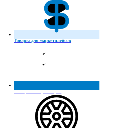
Товары для маркетплейсов
Реестр МинПромТорга