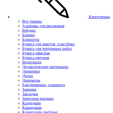
Канцтовары
Все товары
Альбомы для рисования
Бейджи
Бланки
Блокноты
Бумага для заметок, пластбокс
Бумага для чертежных работ
Бумага офисная
Бумага цветная
Визитница
Дидактические материалы
Дневники
Доски
Дыроколы
Ежедневники, планинги
Зажимы
Закладки
Записные книжки
Календари
Карандаши
Карандаши цветные