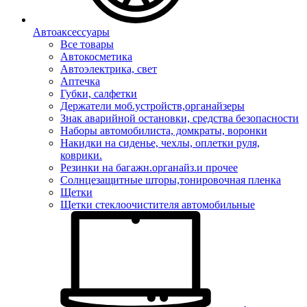
Автоаксессуары
Все товары
Автокосметика
Автоэлектрика, свет
Аптечка
Губки, салфетки
Держатели моб.устройств,органайзеры
Знак аварийной остановки, средства безопасности
Наборы автомобилиста, домкраты, воронки
Накидки на сиденье, чехлы, оплетки руля,
коврики.
Резинки на багажн.органайз.и прочее
Солнцезащитные шторы,тонировочная пленка
Щетки
Щетки стеклоочистителя автомобильные