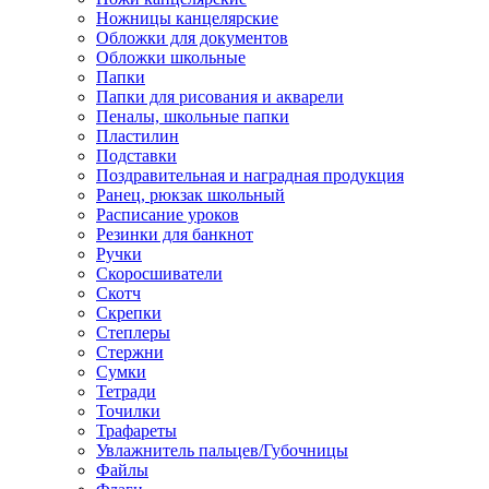
Ножницы канцелярские
Обложки для документов
Обложки школьные
Папки
Папки для рисования и акварели
Пеналы, школьные папки
Пластилин
Подставки
Поздравительная и наградная продукция
Ранец, рюкзак школьный
Расписание уроков
Резинки для банкнот
Ручки
Скоросшиватели
Скотч
Скрепки
Степлеры
Стержни
Сумки
Тетради
Точилки
Трафареты
Увлажнитель пальцев/Губочницы
Файлы