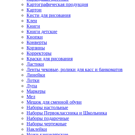
Картографическая продукция
Картон
Кисти для рисования
Клеи
Книги
Книги детские
Кнопки
Конверты
Корзины
Корректоры
Краски для рисования
Ластики
Ленты чековые, ролики для касс и банкоматов
Линейки
Лотки
Лупа
Маркеры
Мел
Мешок для сменной обуви
Наборы настольные
Наборы Первоклассника и Школьника
Наборы подарочные
Наборы чертежные
Наклейки
Ножи канцелярские