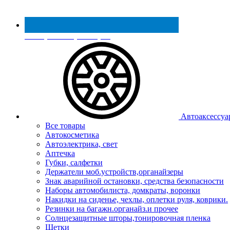
Реестр МинПромТорга
Автоаксессуа
Все товары
Автокосметика
Автоэлектрика, свет
Аптечка
Губки, салфетки
Держатели моб.устройств,органайзеры
Знак аварийной остановки, средства безопасности
Наборы автомобилиста, домкраты, воронки
Накидки на сиденье, чехлы, оплетки руля, коврики.
Резинки на багажн.органайз.и прочее
Солнцезащитные шторы,тонировочная пленка
Щетки