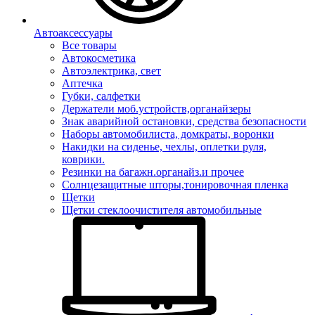
Автоаксессуары
Все товары
Автокосметика
Автоэлектрика, свет
Аптечка
Губки, салфетки
Держатели моб.устройств,органайзеры
Знак аварийной остановки, средства безопасности
Наборы автомобилиста, домкраты, воронки
Накидки на сиденье, чехлы, оплетки руля,
коврики.
Резинки на багажн.органайз.и прочее
Солнцезащитные шторы,тонировочная пленка
Щетки
Щетки стеклоочистителя автомобильные