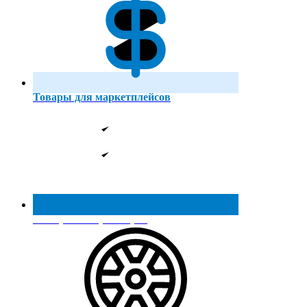
Товары для маркетплейсов
Реестр МинПромТорга