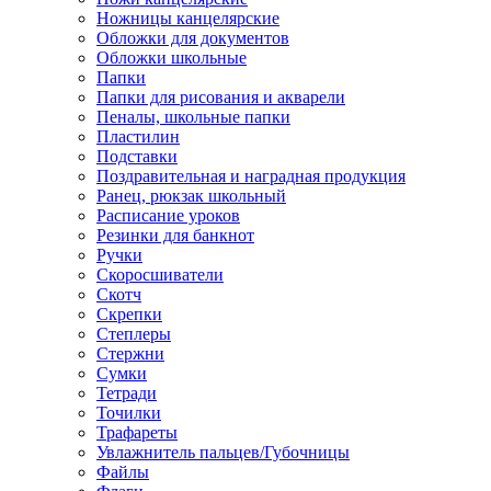
Ножницы канцелярские
Обложки для документов
Обложки школьные
Папки
Папки для рисования и акварели
Пеналы, школьные папки
Пластилин
Подставки
Поздравительная и наградная продукция
Ранец, рюкзак школьный
Расписание уроков
Резинки для банкнот
Ручки
Скоросшиватели
Скотч
Скрепки
Степлеры
Стержни
Сумки
Тетради
Точилки
Трафареты
Увлажнитель пальцев/Губочницы
Файлы