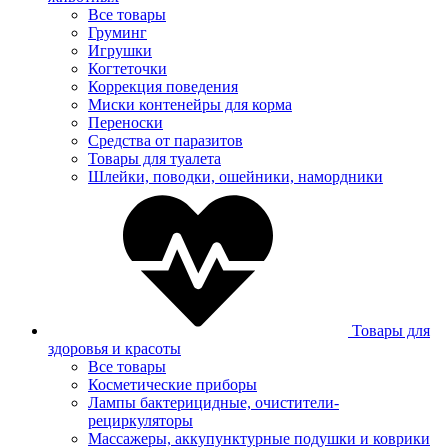
Все товары
Груминг
Игрушки
Когтеточки
Коррекция поведения
Миски контенейры для корма
Переноски
Средства от паразитов
Товары для туалета
Шлейки, поводки, ошейники, намордники
Товары для
здоровья и красоты
Все товары
Косметические приборы
Лампы бактерицидные, очистители-
рециркуляторы
Массажеры, аккупунктурные подушки и коврики