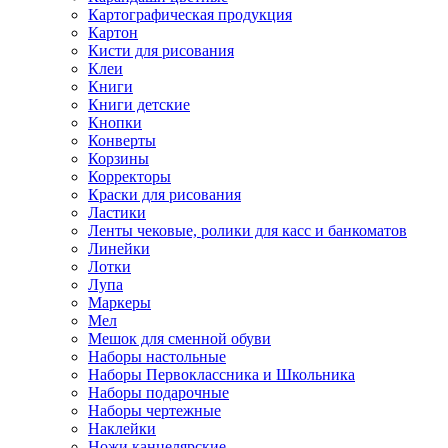
Картографическая продукция
Картон
Кисти для рисования
Клеи
Книги
Книги детские
Кнопки
Конверты
Корзины
Корректоры
Краски для рисования
Ластики
Ленты чековые, ролики для касс и банкоматов
Линейки
Лотки
Лупа
Маркеры
Мел
Мешок для сменной обуви
Наборы настольные
Наборы Первоклассника и Школьника
Наборы подарочные
Наборы чертежные
Наклейки
Ножи канцелярские