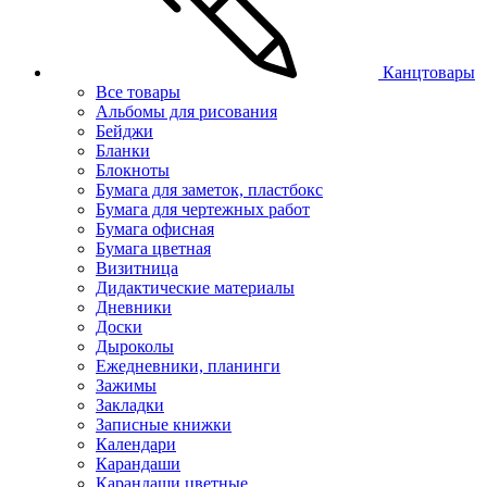
Канцтовары
Все товары
Альбомы для рисования
Бейджи
Бланки
Блокноты
Бумага для заметок, пластбокс
Бумага для чертежных работ
Бумага офисная
Бумага цветная
Визитница
Дидактические материалы
Дневники
Доски
Дыроколы
Ежедневники, планинги
Зажимы
Закладки
Записные книжки
Календари
Карандаши
Карандаши цветные