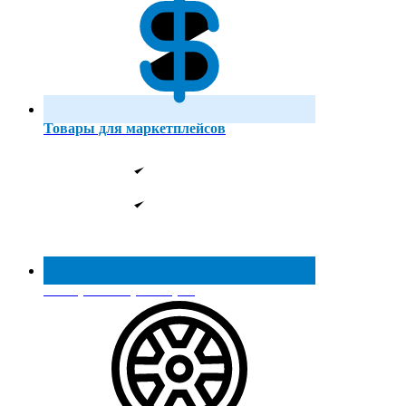
Товары для маркетплейсов
Реестр МинПромТорга