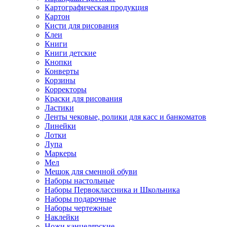
Картографическая продукция
Картон
Кисти для рисования
Клеи
Книги
Книги детские
Кнопки
Конверты
Корзины
Корректоры
Краски для рисования
Ластики
Ленты чековые, ролики для касс и банкоматов
Линейки
Лотки
Лупа
Маркеры
Мел
Мешок для сменной обуви
Наборы настольные
Наборы Первоклассника и Школьника
Наборы подарочные
Наборы чертежные
Наклейки
Ножи канцелярские