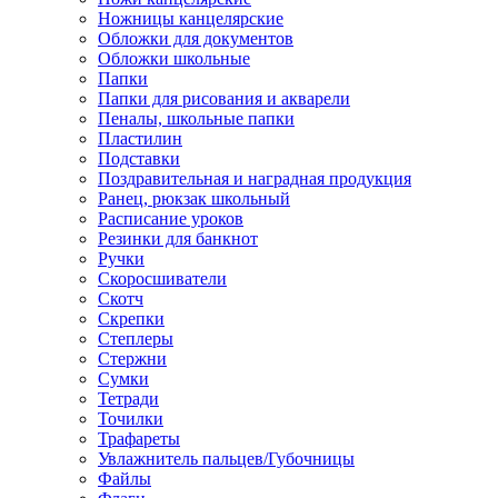
Ножницы канцелярские
Обложки для документов
Обложки школьные
Папки
Папки для рисования и акварели
Пеналы, школьные папки
Пластилин
Подставки
Поздравительная и наградная продукция
Ранец, рюкзак школьный
Расписание уроков
Резинки для банкнот
Ручки
Скоросшиватели
Скотч
Скрепки
Степлеры
Стержни
Сумки
Тетради
Точилки
Трафареты
Увлажнитель пальцев/Губочницы
Файлы