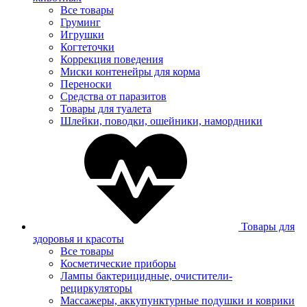
Все товары
Груминг
Игрушки
Когтеточки
Коррекция поведения
Миски контенейры для корма
Переноски
Средства от паразитов
Товары для туалета
Шлейки, поводки, ошейники, намордники
Товары для
здоровья и красоты
Все товары
Косметические приборы
Лампы бактерицидные, очистители-
рециркуляторы
Массажеры, аккупунктурные подушки и коврики