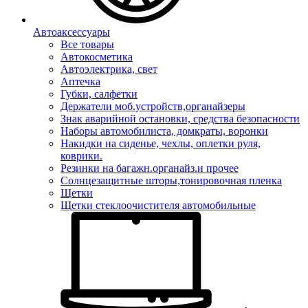
Автоаксессуары
Все товары
Автокосметика
Автоэлектрика, свет
Аптечка
Губки, салфетки
Держатели моб.устройств,органайзеры
Знак аварийной остановки, средства безопасности
Наборы автомобилиста, домкраты, воронки
Накидки на сиденье, чехлы, оплетки руля,
коврики.
Резинки на багажн.органайз.и прочее
Солнцезащитные шторы,тонировочная пленка
Щетки
Щетки стеклоочистителя автомобильные