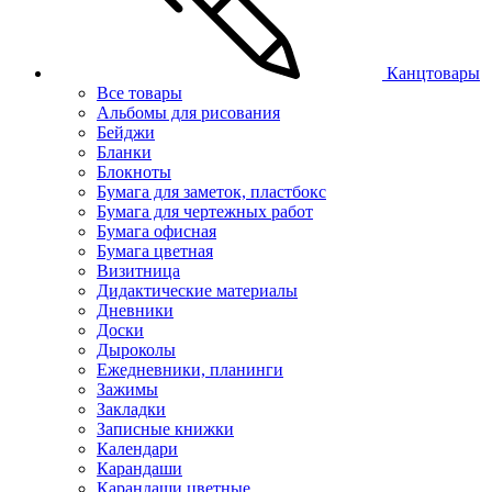
Канцтовары
Все товары
Альбомы для рисования
Бейджи
Бланки
Блокноты
Бумага для заметок, пластбокс
Бумага для чертежных работ
Бумага офисная
Бумага цветная
Визитница
Дидактические материалы
Дневники
Доски
Дыроколы
Ежедневники, планинги
Зажимы
Закладки
Записные книжки
Календари
Карандаши
Карандаши цветные