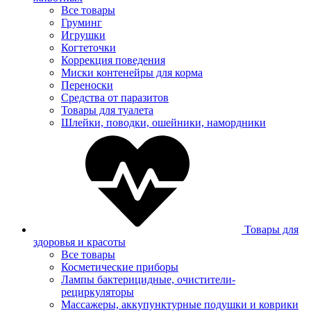
Все товары
Груминг
Игрушки
Когтеточки
Коррекция поведения
Миски контенейры для корма
Переноски
Средства от паразитов
Товары для туалета
Шлейки, поводки, ошейники, намордники
Товары для
здоровья и красоты
Все товары
Косметические приборы
Лампы бактерицидные, очистители-
рециркуляторы
Массажеры, аккупунктурные подушки и коврики