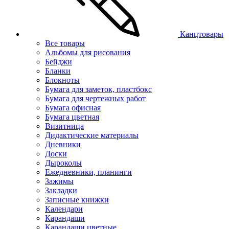
Канцтовары
Все товары
Альбомы для рисования
Бейджи
Бланки
Блокноты
Бумага для заметок, пластбокс
Бумага для чертежных работ
Бумага офисная
Бумага цветная
Визитница
Дидактические материалы
Дневники
Доски
Дыроколы
Ежедневники, планинги
Зажимы
Закладки
Записные книжки
Календари
Карандаши
Карандаши цветные