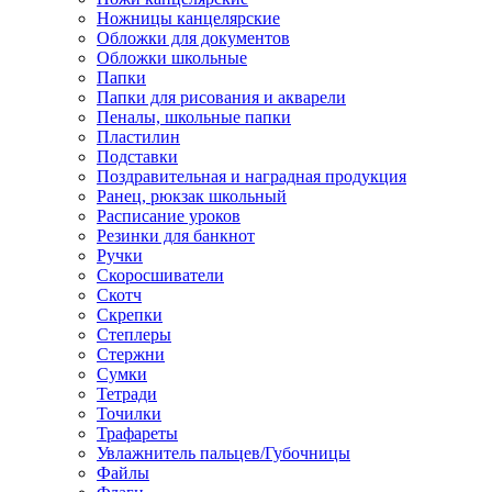
Ножницы канцелярские
Обложки для документов
Обложки школьные
Папки
Папки для рисования и акварели
Пеналы, школьные папки
Пластилин
Подставки
Поздравительная и наградная продукция
Ранец, рюкзак школьный
Расписание уроков
Резинки для банкнот
Ручки
Скоросшиватели
Скотч
Скрепки
Степлеры
Стержни
Сумки
Тетради
Точилки
Трафареты
Увлажнитель пальцев/Губочницы
Файлы