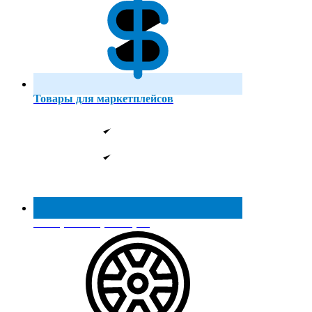
Товары для маркетплейсов
Реестр МинПромТорга