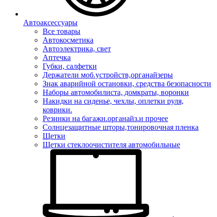
Автоаксессуары
Все товары
Автокосметика
Автоэлектрика, свет
Аптечка
Губки, салфетки
Держатели моб.устройств,органайзеры
Знак аварийной остановки, средства безопасности
Наборы автомобилиста, домкраты, воронки
Накидки на сиденье, чехлы, оплетки руля,
коврики.
Резинки на багажн.органайз.и прочее
Солнцезащитные шторы,тонировочная пленка
Щетки
Щетки стеклоочистителя автомобильные