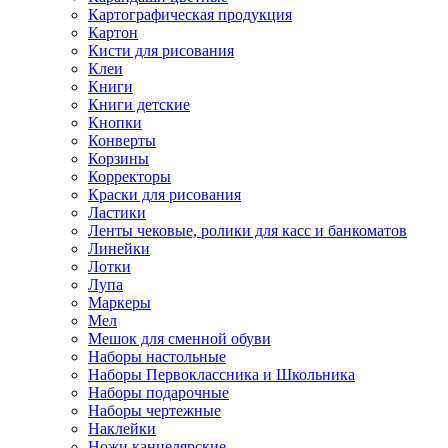
Картографическая продукция
Картон
Кисти для рисования
Клеи
Книги
Книги детские
Кнопки
Конверты
Корзины
Корректоры
Краски для рисования
Ластики
Ленты чековые, ролики для касс и банкоматов
Линейки
Лотки
Лупа
Маркеры
Мел
Мешок для сменной обуви
Наборы настольные
Наборы Первоклассника и Школьника
Наборы подарочные
Наборы чертежные
Наклейки
Ножи канцелярские