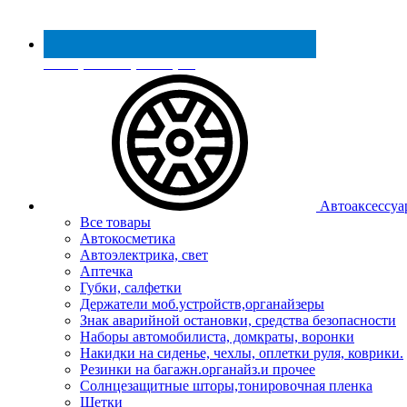
Реестр МинПромТорга
Автоаксессуа
Все товары
Автокосметика
Автоэлектрика, свет
Аптечка
Губки, салфетки
Держатели моб.устройств,органайзеры
Знак аварийной остановки, средства безопасности
Наборы автомобилиста, домкраты, воронки
Накидки на сиденье, чехлы, оплетки руля, коврики.
Резинки на багажн.органайз.и прочее
Солнцезащитные шторы,тонировочная пленка
Щетки