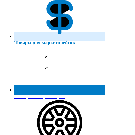
Товары для маркетплейсов
Реестр МинПромТорга