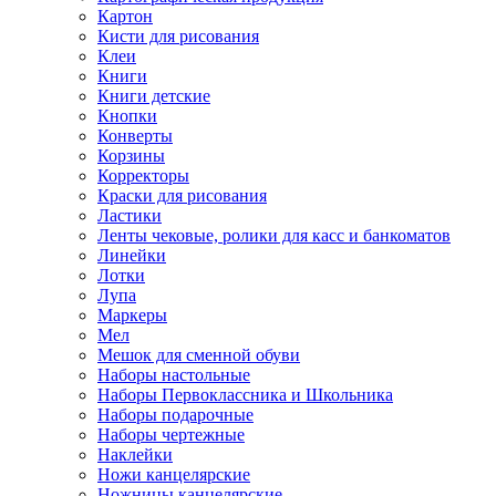
Картон
Кисти для рисования
Клеи
Книги
Книги детские
Кнопки
Конверты
Корзины
Корректоры
Краски для рисования
Ластики
Ленты чековые, ролики для касс и банкоматов
Линейки
Лотки
Лупа
Маркеры
Мел
Мешок для сменной обуви
Наборы настольные
Наборы Первоклассника и Школьника
Наборы подарочные
Наборы чертежные
Наклейки
Ножи канцелярские
Ножницы канцелярские