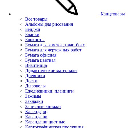
Канцтовары
Все товары
Альбомы для рисования
Бейджи
Бланки
Блокноты
Бумага для заметок, пластбокс
Бумага для чертежных работ
Бумага офисная
Бумага цветная
Визитница
Дидактические материалы
Дневники
Доски
Дыроколы
Ежедневники, планинги
Зажимы
Закладки
Записные книжки
Календари
Карандаши
Карандаши цветные
Картографическая продукция