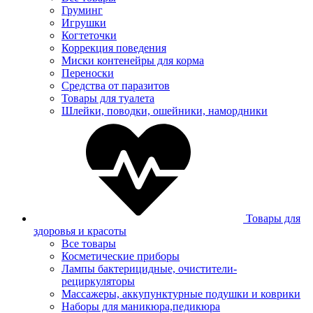
Груминг
Игрушки
Когтеточки
Коррекция поведения
Миски контенейры для корма
Переноски
Средства от паразитов
Товары для туалета
Шлейки, поводки, ошейники, намордники
Товары для
здоровья и красоты
Все товары
Косметические приборы
Лампы бактерицидные, очистители-
рециркуляторы
Массажеры, аккупунктурные подушки и коврики
Наборы для маникюра,педикюра