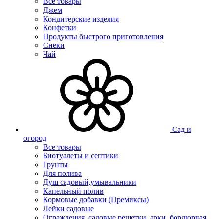
Все товары
Джем
Кондитерские изделия
Конфетки
Продукты быстрого приготовления
Снеки
Чай
Сад и
огород
Все товары
Биотуалеты и септики
Грунты
Для полива
Душ садовый,умывальники
Капельный полив
Кормовые добавки (Премиксы)
Лейки садовые
Ограждения, садовые решетки, арки, бордюрная