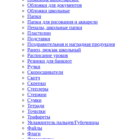
Обложки для документов
Обложки школьные
Папки
Папки для рисования и акварели
Пеналы, школьные папки
Пластилин
Подставки
Поздравительная и наградная продукция
Ранец, рюкзак школьный
Расписание уроков
Резинки для банкнот
Ручки
Скоросшиватели
Скотч
Скрепки
Степлеры
Стержни
Сумки
Тетради
Точилки
Трафареты
Увлажнитель пальцев/Губочницы
Файлы
Флаги