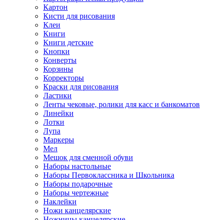
Картон
Кисти для рисования
Клеи
Книги
Книги детские
Кнопки
Конверты
Корзины
Корректоры
Краски для рисования
Ластики
Ленты чековые, ролики для касс и банкоматов
Линейки
Лотки
Лупа
Маркеры
Мел
Мешок для сменной обуви
Наборы настольные
Наборы Первоклассника и Школьника
Наборы подарочные
Наборы чертежные
Наклейки
Ножи канцелярские
Ножницы канцелярские