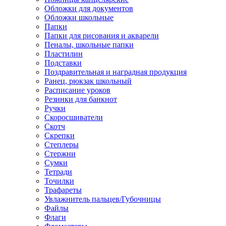
Обложки для документов
Обложки школьные
Папки
Папки для рисования и акварели
Пеналы, школьные папки
Пластилин
Подставки
Поздравительная и наградная продукция
Ранец, рюкзак школьный
Расписание уроков
Резинки для банкнот
Ручки
Скоросшиватели
Скотч
Скрепки
Степлеры
Стержни
Сумки
Тетради
Точилки
Трафареты
Увлажнитель пальцев/Губочницы
Файлы
Флаги