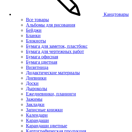
Канцтовары
Все товары
Альбомы для рисования
Бейджи
Бланки
Блокноты
Бумага для заметок, пластбокс
Бумага для чертежных работ
Бумага офисная
Бумага цветная
Визитница
Дидактические материалы
Дневники
Доски
Дыроколы
Ежедневники, планинги
Зажимы
Закладки
Записные книжки
Календари
Карандаши
Карандаши цветные
Картографическая продукция