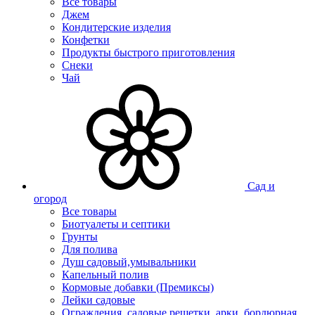
Все товары
Джем
Кондитерские изделия
Конфетки
Продукты быстрого приготовления
Снеки
Чай
Сад и
огород
Все товары
Биотуалеты и септики
Грунты
Для полива
Душ садовый,умывальники
Капельный полив
Кормовые добавки (Премиксы)
Лейки садовые
Ограждения, садовые решетки, арки, бордюрная