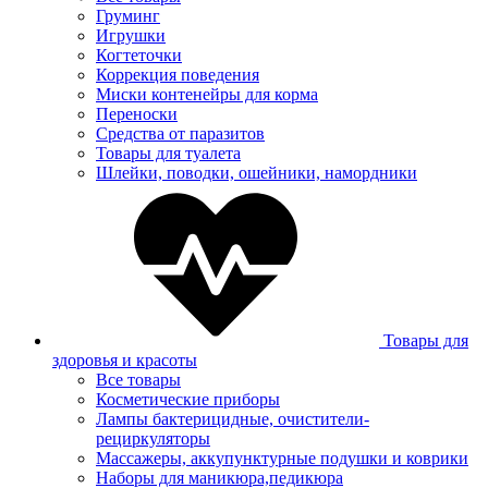
Груминг
Игрушки
Когтеточки
Коррекция поведения
Миски контенейры для корма
Переноски
Средства от паразитов
Товары для туалета
Шлейки, поводки, ошейники, намордники
Товары для
здоровья и красоты
Все товары
Косметические приборы
Лампы бактерицидные, очистители-
рециркуляторы
Массажеры, аккупунктурные подушки и коврики
Наборы для маникюра,педикюра