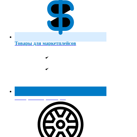
Товары для маркетплейсов
Реестр МинПромТорга