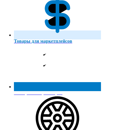
Товары для маркетплейсов
Реестр МинПромТорга