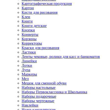
Картографическая продукция
Картон
Кисти для рисования
Клеи
Книги
Книги детские
Кнопки
Конверты
Корзины
Корректоры
Краски для рисования
Ластики
Ленты чековые, ролики для касс и банкоматов
Линейки
Лотки
Лупа
Маркеры
Мел
Мешок для сменной обуви
Наборы настольные
Наборы Первоклассника и Школьника
Наборы подарочные
Наборы чертежные
Наклейки
Ножи канцелярские