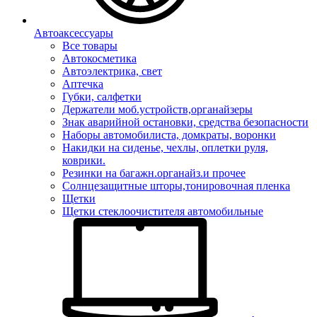
Автоаксессуары
Все товары
Автокосметика
Автоэлектрика, свет
Аптечка
Губки, салфетки
Держатели моб.устройств,органайзеры
Знак аварийной остановки, средства безопасности
Наборы автомобилиста, домкраты, воронки
Накидки на сиденье, чехлы, оплетки руля,
коврики.
Резинки на багажн.органайз.и прочее
Солнцезащитные шторы,тонировочная пленка
Щетки
Щетки стеклоочистителя автомобильные