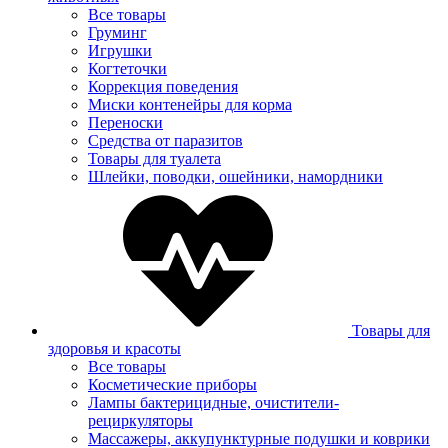
Все товары
Груминг
Игрушки
Когтеточки
Коррекция поведения
Миски контенейры для корма
Переноски
Средства от паразитов
Товары для туалета
Шлейки, поводки, ошейники, намордники
Товары для
здоровья и красоты
Все товары
Косметические приборы
Лампы бактерицидные, очистители-
рециркуляторы
Массажеры, аккупунктурные подушки и коврики