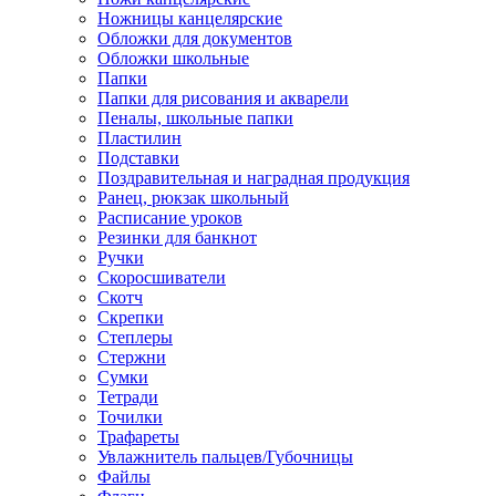
Ножницы канцелярские
Обложки для документов
Обложки школьные
Папки
Папки для рисования и акварели
Пеналы, школьные папки
Пластилин
Подставки
Поздравительная и наградная продукция
Ранец, рюкзак школьный
Расписание уроков
Резинки для банкнот
Ручки
Скоросшиватели
Скотч
Скрепки
Степлеры
Стержни
Сумки
Тетради
Точилки
Трафареты
Увлажнитель пальцев/Губочницы
Файлы