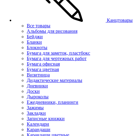
Канцтовары
Все товары
Альбомы для рисования
Бейджи
Бланки
Блокноты
Бумага для заметок, пластбокс
Бумага для чертежных работ
Бумага офисная
Бумага цветная
Визитница
Дидактические материалы
Дневники
Доски
Дыроколы
Ежедневники, планинги
Зажимы
Закладки
Записные книжки
Календари
Карандаши
Карандаши цветные