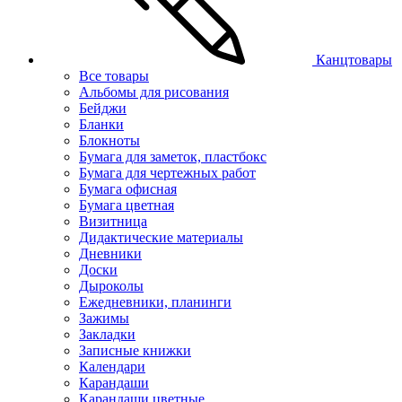
Канцтовары
Все товары
Альбомы для рисования
Бейджи
Бланки
Блокноты
Бумага для заметок, пластбокс
Бумага для чертежных работ
Бумага офисная
Бумага цветная
Визитница
Дидактические материалы
Дневники
Доски
Дыроколы
Ежедневники, планинги
Зажимы
Закладки
Записные книжки
Календари
Карандаши
Карандаши цветные