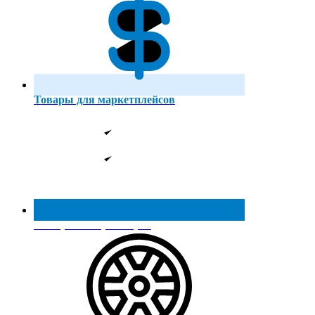
Товары для маркетплейсов
Реестр МинПромТорга