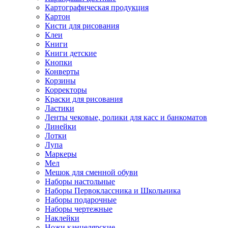
Картографическая продукция
Картон
Кисти для рисования
Клеи
Книги
Книги детские
Кнопки
Конверты
Корзины
Корректоры
Краски для рисования
Ластики
Ленты чековые, ролики для касс и банкоматов
Линейки
Лотки
Лупа
Маркеры
Мел
Мешок для сменной обуви
Наборы настольные
Наборы Первоклассника и Школьника
Наборы подарочные
Наборы чертежные
Наклейки
Ножи канцелярские