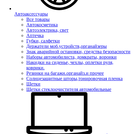
Автоаксессуары
Все товары
Автокосметика
Автоэлектрика, свет
Аптечка
Губки, салфетки
Держатели моб.устройств,органайзеры
Знак аварийной остановки, средства безопасности
Наборы автомобилиста, домкраты, воронки
Накидки на сиденье, чехлы, оплетки руля,
коврики.
Резинки на багажн.органайз.и прочее
Солнцезащитные шторы,тонировочная пленка
Щетки
Щетки стеклоочистителя автомобильные