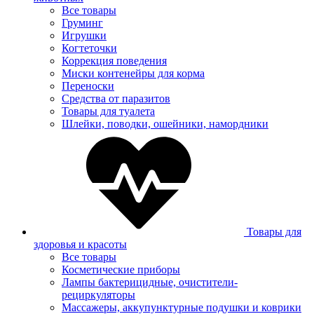
Все товары
Груминг
Игрушки
Когтеточки
Коррекция поведения
Миски контенейры для корма
Переноски
Средства от паразитов
Товары для туалета
Шлейки, поводки, ошейники, намордники
Товары для
здоровья и красоты
Все товары
Косметические приборы
Лампы бактерицидные, очистители-
рециркуляторы
Массажеры, аккупунктурные подушки и коврики