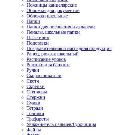
Ножницы канцелярские
Обложки для документов
Обложки школьные
Папки
Папки для рисования и акварели
Пеналы, школьные папки
Пластилин
Подставки
Поздравительная и наградная продукция
Ранец, рюкзак школьный
Расписание уроков
Резинки для банкнот
Ручки
Скоросшиватели
Скотч
Скрепки
Степлеры
Стержни
Сумки
Тетради
Точилки
Трафареты
Увлажнитель пальцев/Губочницы
Файлы